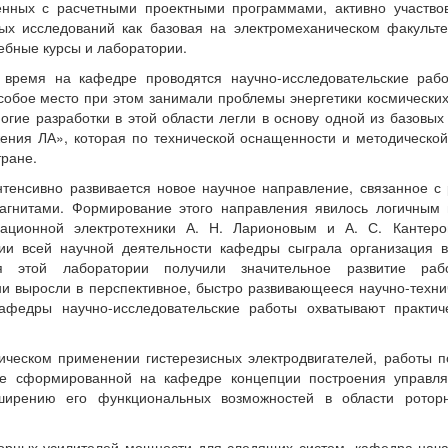
нных с расчетными проектными программами, активно участво
х исследований как базовая на электромеханическом факульте
ебные курсы и лаборатории.
я на кафедре проводятся научно-исследовательские работ
собое место при этом занимали проблемы энергетики космических
ногие разработки в этой области легли в основу одной из базовы
ния ЛА», которая по технической оснащенности и методической
тране.
сивно развивается новое научное направление, связанное с р
агнитами. Формирование этого направления явилось логичным
ационной электротехники А. Н. Ларионовым и А. С. Кантер
ии всей научной деятельности кафедры сыграла организация в
ря этой лаборатории получили значительное развитие ра
ни выросли в перспективное, быстро развивающееся научно-техни
афедры научно-исследовательские работы охватывают практиче
ском применении гистерезисных электродвигателей, работы по
ие сформированной на кафедре концепции построения управляе
сширению его функциональных возможностей в области рото
ных усилителей мощности для следящих систем, кафедра нача