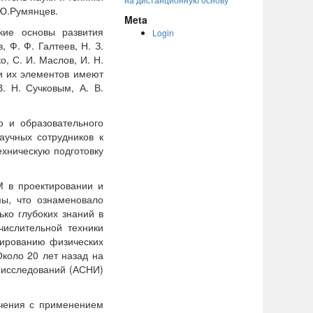
.Ю.Румянцев.
Meta
кие основы развития
Login
 Ф. Ф. Галтеев, Н. З.
ко, С. И. Маслов, И. Н.
 и их элементов имеют
. Н. Сучковым, А. В.
 и образовательного
аучных сотрудников к
ехническую подготовку
в проектировании и
мы, что ознаменовало
ько глубоких знаний в
числительной техники
лированию физических
Около 20 лет назад на
 исследований (АСНИ)
чения с применением