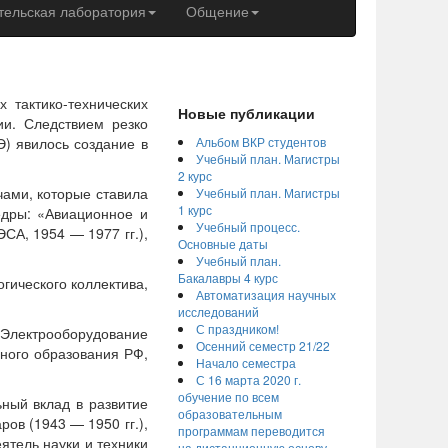
ельская лаборатория
Общение
 тактико-технических
Новые публикации
ии. Следствием резко
Э) явилось создание в
Альбом ВКР студентов
Учебный план. Магистры
2 курс
ами, которые ставила
Учебный план. Магистры
1 курс
едры: «Авиационное и
Учебный процесс.
СА, 1954 — 1977 гг.),
Основные даты
Учебный план.
Бакалавры 4 курс
гического коллектива,
Автоматизация научных
исследований
С праздником!
Электрооборудование
Осенний семестр 21/22
ного образования РФ,
Начало семестра
С 16 марта 2020 г.
обучение по всем
ный вклад в развитие
образовательным
ров (1943 — 1950 гг.),
программам переводится
ятель науки и техники
на дистанционную основу