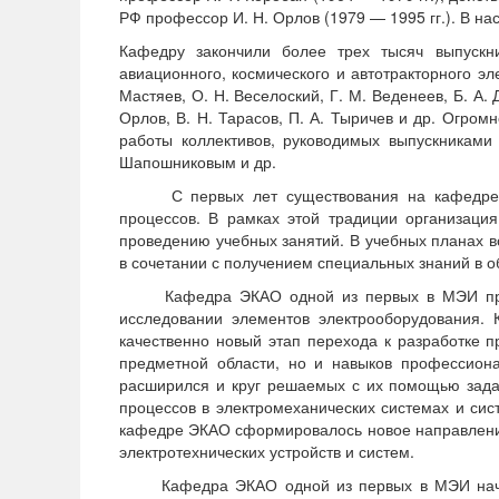
РФ профессор И. Н. Орлов (1979 — 1995 гг.). В н
Кафедру закончили более трех тысяч выпускни
авиационного, космического и автотракторного эле
Мастяев, О. Н. Веселоский, Г. М. Веденеев, Б. А. Д
Орлов, В. Н. Тарасов, П. А. Тыричев и др. Огро
работы коллективов, руководимых выпускниками
Шапошниковым и др.
С первых лет существования на кафедре возн
процессов. В рамках этой традиции организаци
проведению учебных занятий. В учебных планах в
в сочетании с получением специальных знаний в о
Кафедра ЭКАО одной из первых в МЭИ присту
исследовании элементов электрооборудования. 
качественно новый этап перехода к разработке п
предметной области, но и навыков профессиона
расширился и круг решаемых с их помощью зада
процессов в электромеханических системах и сис
кафедре ЭКАО сформировалось новое направление
электротехнических устройств и систем.
Кафедра ЭКАО одной из первых в МЭИ начала 