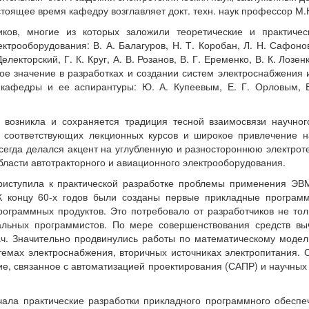
астоящее время кафедру возглавляет докт. техн. наук профессор М
ков, многие из которых заложили теоретические и практичес
ктрооборудования: В. А. Балагуров, Н. Т. Коробан, Л. Н. Сафонов,
електорский, Г. К. Круг, А. В. Розанов, В. Г. Еременко, В. К. Лозен
мное значение в разработках и создании систем электроснабжения
 кафедры и ее аспирантуры: Ю. А. Купеевым, Е. Г. Орловым, В
икла и сохраняется традиция тесной взаимосвязи научного
я соответствующих лекционных курсов и широкое привлечение н
сегда делался акцент на углубленную и разностороннюю электрот
бласти автотракторного и авиационного электрооборудования.
пила к практической разработке проблемы применения ЭВМ 
К концу 60-х годов были созданы первые прикладные програм
рограммных продуктов. Это потребовало от разработчиков не тол
льных программистов. По мере совершенствования средств вы
ч. Значительно продвинулись работы по математическому моде
темах электроснабжения, вторичных источниках электропитания. 
, связанное с автоматизацией проектирования (САПР) и научных
практические разработки прикладного программного обеспе