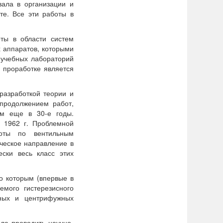
вала в организации и
те. Все эти работы в
ы в области систем
 аппаратов, которыми
х учебных лабораторий
 проработке является
азработкой теории и
 продолжением работ,
ом еще в 30-е годы.
 1962 г. Проблемной
боты по вентильным
ческое направление в
ски весь класс этих
 которым (впервые в
мого гистерезисного
рных и центрифужных
ла проводить научно-