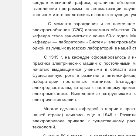
средств машинной графики, органично объедине
выполнении программы по автоматизации научны
конечном итоге воплотились в соответствующие уч
С момента зарождения и по настоящее врем
электроснабжения (СЭС) автономных объектов. О
кафедра стала заниматься с конца 60-х годов. М
кафедры — лаборатории «Системы электроснабже
одной из лучших вузовских лабораторий в нашей с
С 1949 г. на кафедре сформировалось и интен
практики электрических машин с постоянными м
начатых выдающимися учеными в области ави
Существенную роль в развитии и интенсификац
лаборатории постоянных магнитов. Благода
электродвигателям, которые к настоящему време
электромеханике. Выполняемые сотрудниками к
электрических машин.
Многое сделано кафедрой в теории и практиче
нашей стране) начались еще в 1949 г. Развит
электропривода привело к существенному ра
технологий.
С конца 50-х годов — с разработки транзистор