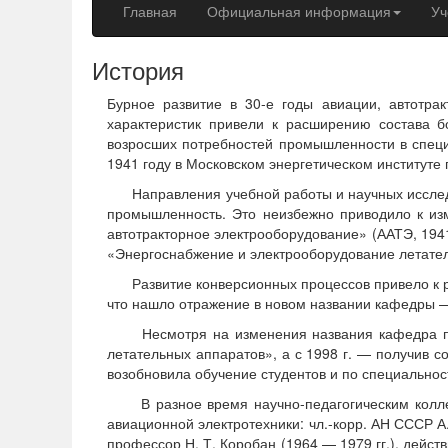
Главная
Официальная информация
Уч
История
Бурное развитие в 30-е годы авиации, автотрак
характеристик привели к расширению состава б
возросших потребностей промышленности в специа
1941 году в Московском энергетическом институте
Направления учебной работы и научных исследов
промышленность. Это неизбежно приводило к из
автотракторное электрооборудование» (ААТЭ, 1941
«Энергоснабжение и электрооборудование летател
Развитие конверсионных процессов привело к рас
что нашло отражение в новом названии кафедры 
Несмотря на изменения названия кафедра про
летательных аппаратов», а с 1998 г. — получив
возобновила обучение студентов и по специальнос
В разное время научно-педагогическим коллект
авиационной электротехники: чл.-корр. АН СССР А.
профессор Н. Т. Коробан (1964 — 1979 гг.), дейст