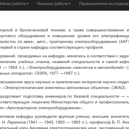
ебная работа
Научная работа
Промышленно-исследоват
торной и бронетанковой техники, а также совершенствование их
ортового оборудования и повышению уровня его электрификац
листах по авиа-, авто-, тракторному электрооборудованию (ААТ
 первой в стране кафедры соответствующего профиля.
аний, проводимых на кафедре, менялись в соответствии с задач
менению учебных планов, названий специальности и самой каф
 — 1954 гг.), «Электрооборудование самолетов и автомобилей» (Э
ьных аппаратов» (ЭЭЛА, 1977 —1997 гг.).
ширению круга научных и практических интересов научно-педаго
— «Электротехнические комплексы автономных объектов» (ЭКАО).
должает подготовку инженеров по базовой специальности — «
 соответствующую лицензию Министерства общего и профессиональ
ти «Автотракторное электрооборудование».
ивом кафедры руководили крупные ученые, внесшие значитель
 Н. Ларионов (1941 — 1943, 1950 — 1963 гг.), профессор Б. П. Апа
вительный член Академии электротехнических наук, заслуженный де