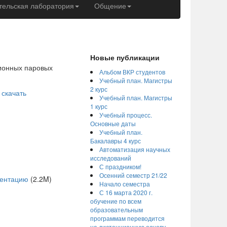
ельская лаборатория
Общение
Новые публикации
ионных паровых
Альбом ВКР студентов
Учебный план. Магистры
2 курс
—
скачать
Учебный план. Магистры
1 курс
Учебный процесс.
Основные даты
Учебный план.
Бакалавры 4 курс
Автоматизация научных
исследований
С праздником!
Осенний семестр 21/22
зентацию
(2.2M)
Начало семестра
С 16 марта 2020 г.
обучение по всем
образовательным
программам переводится
на дистанционную основу